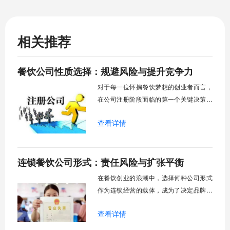
相关推荐
餐饮公司性质选择：规避风险与提升竞争力
对于每一位怀揣餐饮梦想的创业者而言，
在公司注册阶段面临的第一个关键决策，
往往是选择何种企业性质。这个看似基础
查看详情
的法律程序，实则深远地影响着企业日后
的运营成本、责任边界、融资能力乃至品
牌形象。是选择常见的有限责任公司，还
连锁餐饮公司形式：责任风险与扩张平衡
是考虑个体工商户或合伙企业？不同的餐
饮业务模式，对应着差异化的风险承担主
在餐饮创业的浪潮中，选择何种公司形式
体与监管要求
作为连锁经营的载体，成为了决定品牌能
否走远的第一道关卡。很多创业者初期可
查看详情
能更关注菜品口味和店铺装修，但一个合
适的公司架构才是支撑规模化发展的隐形