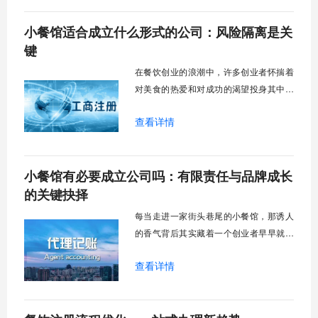
骨架。它不仅仅是法律上的一个名称，更
小餐馆适合成立什么形式的公司：风险隔离是关
关系到风险隔离能力、融资可能性、管理
效率以及未来扩张的路径依赖。是选择控
键
制力强但资金
在餐饮创业的浪潮中，许多创业者怀揣着
对美食的热爱和对成功的渴望投身其中，
然而在开业前的筹备阶段，一个至关重要
查看详情
的抉择常常被忽视——选择合适的公司形
式。这个决定并非简单的行政手续，它如
同一座建筑的基石，直接影响着小餐馆未
小餐馆有必要成立公司吗：有限责任与品牌成长
来经营的合规性、风险承受能力乃至发展
上限。现实中，不少餐饮创业者因为初期
的关键抉择
选择不当，在
每当走进一家街头巷尾的小餐馆，那诱人
的香气背后其实藏着一个创业者早早就要
面对的关键选择——我的这家小店，到底
查看详情
该注册成个体户，还是咬咬牙直接成立公
司？这个看似简单的法律形式问题，却像
一条暗流，无声地影响着餐馆未来发展的
每一步。它关乎你每晚能否安心入睡，也