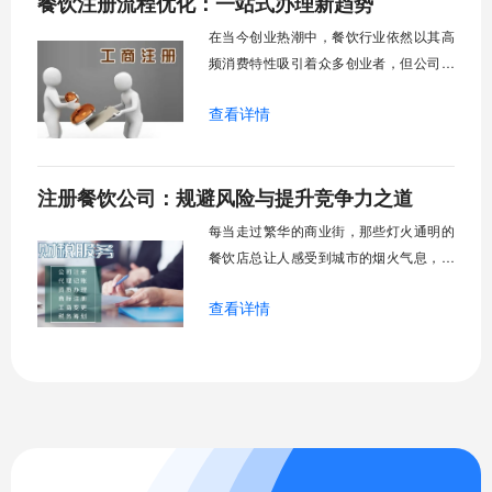
餐饮注册流程优化：一站式办理新趋势
决定了你的生意能走多远。很多餐饮创业
在当今创业热潮中，餐饮行业依然以其高
者会以为，等
频消费特性吸引着众多创业者，但公司注
册流程的复杂性往往成为创业路上的首个
查看详情
挑战。我曾与不少餐饮创业者交流，发现
他们普遍对注册流程存在畏难情绪——面
对多部门、多流程的审批程序，不少人尚
注册餐饮公司：规避风险与提升竞争力之道
未开始便已心生退意。但值得欣喜的是，
近年来各地政府大力推进的“高效办成一件
每当走过繁华的商业街，那些灯火通明的
事”改革，
餐饮店总让人感受到城市的烟火气息，无
数创业者怀揣着对美食的热爱与对事业的
查看详情
期待，希望在这片红海中开辟出自己的天
地。然而，餐饮创业之路并非只有美食与
创意，更有一系列繁琐的注册流程和潜在
风险需要面对。为什么有些餐饮业主能够
稳步扩张，而有些则因一次食品安全事故
就一蹶不振？