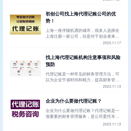
帮助呢？接下来，上海快易办小编将为大
家介绍一下，让我们一起来了解一下吧。
初创公司找上海代理记账公司的优
代理记账服务对初创企业有哪些好处？
势！
上海一座伴随机遇的城市，很多人选择在
上海注册一家公司，但是对于创业者来
说。注册公司后不会立马运营公司，或者
2023.11.17
没有那么多资金单独招聘会计。这时候找
一家靠谱的代理记账公司会是一个比较好
找上海代理记账机构注意事项和风险
的选择。这里上海快易办小编简单为您介
预防
绍一下初创公司找上海代理记账公司的优
势！
代理记账是一种常见的财务管理方法，可
以为企业节省时间和精力，提高财务管理
水平，降低成本。然而，代理记账也有一
2023.11.13
些预防措施和风险，如果不预防，可能会
对企业产生不利影响。本文将从注意事项
企业为什么要做代理记账？
和风险两个方面详细介绍找上海代理记账
机构注意事项和风险预防。
企业为什么要做代理记账？代理记账是一
项重要的财务管理服务，是公司委托专业
代理记账机构处理其日常财务事项的服
2023.11.13
务。