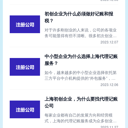
而，在注册公司之后，记账报税仍然是一
个重要的任务。否则，逾期不报或虚假申
初创企业为什么必须做好记账和报
报将会面临罚款。因此，很多企业主会选
税？
择一家财务代理记账公司来处理公司的财
务事务。那么为什么选择上海代理记账公
​对于许多刚创业的人来说，公司的各项业
司呢？选择上海
务可能显得有些不清晰。很多初次创业的
朋友常常会问：我公司刚成立，还没有盈
2023.12.07
利，为什么要记账报税呢？不报税会有什
么后果？今天就让我们来认识一下，初创
中小型企业为什么选择上海代理记账
企业为什么必须做好记账和报税？
服务？
如今，越来越多的中小型企业选择依托第
三方平台中介机构提供的“外包服务”，这
一趋势在税务总局行业正变得日益普遍。
2023.12.06
随着上海代理记账行业的规范发展，许多
上海市中小型企业开始寻求技术专业的记
上海初创企业，为什么要找代理记账
账公司进行会计授权委托。那么，代理记
公司
账究竟能给中小型企业带来哪些好处呢？
本文将对此进行简要介绍和阐述。
每家企业都有自己的发展方向和经营模
式，上海的代理记账服务成为众多创业者
的选择。那么，这项服务对企业有多大的
2023.11.27