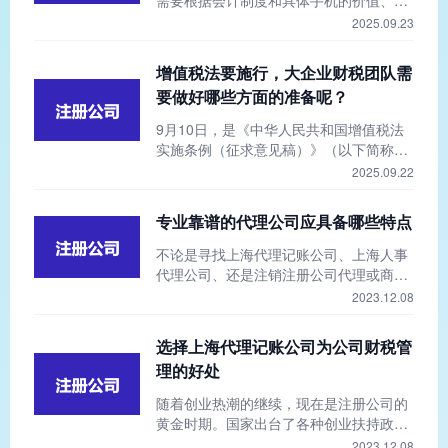
需要根据会计制度和具体手机的价值、使
关情况。2、
用目的来确定。主要遵循以下原则：一、
2025.09.23
固定资产的定义（核心标准）：为生产商
品、提供劳务、出租或经营管理而持有；
增值税法要施行，大企业财税团队需
使用寿命超过一个会计年度。手机作为公
要做好哪些方面的准备呢？
司办公、业务联络、管理使用的工具，显
然是为了经营管理而持有。其使用寿命通
9月10日，是《中华人民共和国增值税法
常也超过一年
实施条例（征求意见稿）》（以下简称增
值税法实施条例征求意见稿）向社会公开
2025.09.22
征求意见截止时间。记者注意到，财政
部、税务总局8月11日发布增值税法实施
专业靠谱的代理公司应具备哪些特点
条例征求意见稿后，一些涉税专业服务机
构围绕各自客户的实际需要，纷纷召开专
​不论是寻找上海代理记账公司、上海人事
题研讨会，分析增值税法及其实施条例具
代理公司、还是注销注册公司代理或商标
体条款对企业的影
注册代理，对于客户来说，想知道哪些是
2023.12.08
真正专业可靠的代理公司是非常重要的。
接下来我们一起来看看专业靠谱的代理公
选择上海代理记账公司为公司财税管
司应具备哪些特点。
理的好处
随着创业热潮的继续，现在是注册公司的
黄金时期。国家出台了各种创业扶持政
策，各级政府也在努力简化办事流程。然
2023.12.08