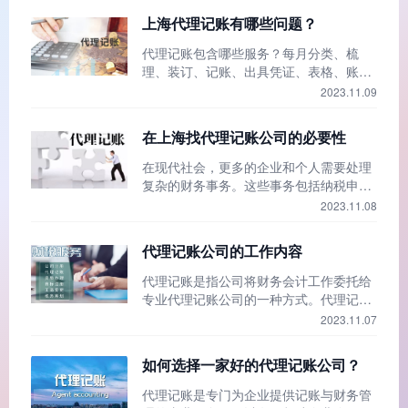
上海代理记账有哪些问题？
代理记账包含哪些服务？每月分类、梳
理、装订、记账、出具凭证、表格、账
簿、纳税申报。回答财税常见问题，规避
2023.11.09
财税风险。
在上海找代理记账公司的必要性
在现代社会，更多的企业和个人需要处理
复杂的财务事务。这些事务包括纳税申
报、财务记录、预算规划等，需要专业的
2023.11.08
知识和技能来处理。因此，代理记账公司
应该及时出现，并在一定程度上满足客户
代理记账公司的工作内容
的需求。代理记账公司的出现是非常必要
的。对于一些没有财务背景或经验的企业
代理记账是指公司将财务会计工作委托给
和个人来说，处理财务事务可能非常困难
专业代理记账公司的一种方式。代理记账
和耗时。
服务的具体工作包括以下几个方面:1、日
2023.11.07
常会计处理代理记账公司应全面管理公司
的日常会计处理，包括凭证记录、分类汇
如何选择一家好的代理记账公司？
总、存款管理、应收账款管理、固定资产
和无形资产管理。二、财务报表编制代理
代理记账是专门为企业提供记账与财务管
记账公司应当根据企业财务报表的需要，