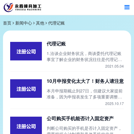
首页
首页
新闻中心
其他
代理记账
产品中心
代理记账
1.洽谈企业财务状况，商谈委托代理记账
新闻中心
事宜了解企业的财务状况往往是代理记账
工作的第一步，任何工作的开展都是建立
2021.05.04
关于我们
在对企业状况的深刻认识上，一个连企业
的财务状况都不了解的团队怎么能够完成
10月申报变化太大了！财务人请注意
企业财务的代理？因此，洽谈企业财务状
况，选择一个好的代理团队是记账代理工
本月申报期截止到27日，但建议大家提前
作的核心，需要得到充分的重视。
准备，因为申报表发生了多项重要调整。
根据国家税务总局2025年第17号公告，从
2025.10.17
10月1日起，企业所得税预缴纳税申报将
启用新版报表。┃主要变化点如下：1、
公司购买手机能否计入固定资产
新增必填项目在“优惠及附报事项有关信
息”部分增加“职工薪酬”和“出口方式”项
判断公司购买的手机是否计入固定资产，
目，发生相关事项的纳税人应准确填报有