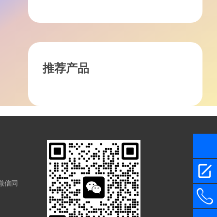
税？
推荐产品
(微信同
13