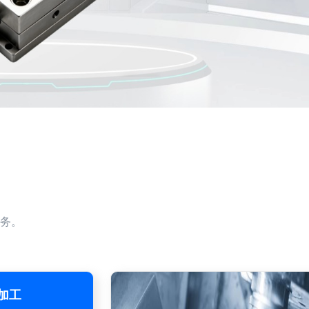
务。
加工