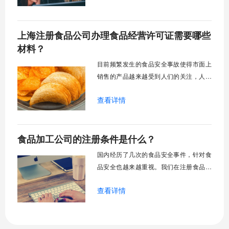
波眼红，那么很多小伙伴会问想要在上海
注册食品公司​怎么做？需要注意避免哪些
上海注册食品公司办理食品经营许可证需要哪些
坑？
材料？
目前频繁发生的食品安全事故使得市面上
销售的产品越来越受到人们的关注，人们
在购买食品的时候都会注意到商家是否拥
查看详情
有食品许可证，那么上海注册食品公司办
理食品经营许可证需要哪些材料？下面上
海快易办小编为大家解答，希望对你有所
食品加工公司的注册条件是什么？
帮助。
国内经历了几次的食品安全事件，针对食
品安全也越来越重视。我们在注册食品加
工公司时候不仅要满足基本的注册条件，
查看详情
还需要具备相应的关于食品安全的资质。
下文上海快易办小编就对食品加工公司的
注册条件是什么进行介绍