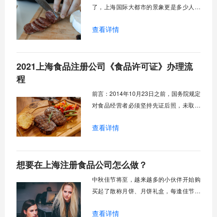
了，上海国际大都市的景象更是多少人梦
寐以求的地方啊。随着中国经济的快速发
查看详情
展，中国人民的生活消费水平也逐渐有了
质的变化，最真实的写照就是食品行业和
餐饮行业每年带来的社会收入在持续上
2021上海食品注册公司《食品许可证》办理流
涨，美味的食物映入眼帘，所以很多人认
为是一种商机，涌进了一大批创业人士，
程
那么作为在上海创业的你，你真的知道上
前言：2014年10月23日之前，国务院规定
海食品公司怎么注册吗？应该注意些什么
对食品经营者必须坚持先证后照，未取得
呢？今天上海快易办的小编就给大家着重
前置审批文件，不得办理注册登记手续。
讲一下上海松江区预包装食品企业营业执
查看详情
2014年10月23日，国务院通过关于取消和
照申请办理？​
调整一批行政审批项目等事项的决定(国发
〔2014〕50号)，改为后置审批，规定对
想要在上海注册食品公司怎么做？
食品经营者必须先照后证。
中秋佳节将至，越来越多的小伙伴开始购
买起了散称月饼、月饼礼盒，每逢佳节倍
思亲，这也恰恰给众多月饼企业带来了一
查看详情
波“热势营销”，对于旁观人来说更是赢得一