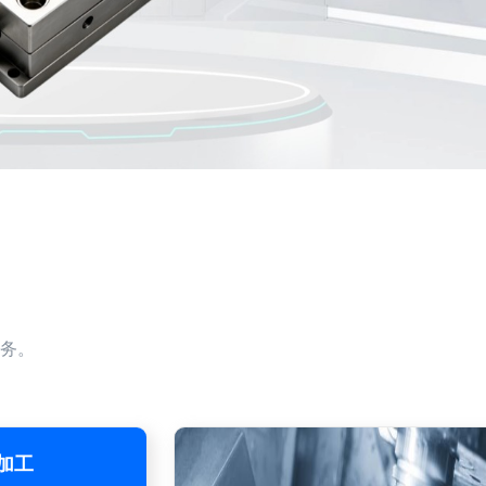
务。
加工