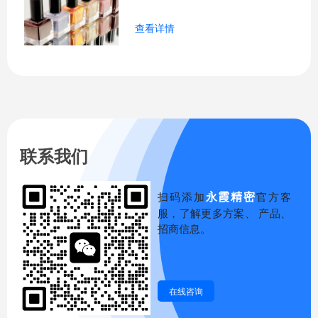
来说，我们需要准备以下材料：
业多年的经验来讲，其实很多刚创业的化
查看详情
妆品公司对于化妆品行业的了解还停留在
比较浅显的层面，总是认为只要在申报过
程中将所需要的资料提供审核就可以快速
完成注册，其实这还远远不够。在业内对
于公司注册流程有着各种说法，都是虚实
交杂，有时候真的很难让人判断到底什么
才是正确的方向。今天我们就简单的来分
析一下化妆品公司在注册过程中到底应该
联系我们
注意什么？
永霞精密
扫码添加
官方客
服，了解更多方案、 产品、
招商信息。
在线咨询