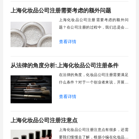
么造就庞大的销售市场，成立一家化妆品
上海化妆品公司注册需要考虑的额外问题
公司是首要前提。而我们想要迈出这重要
的一步，也需要特别重视化妆品公司的注
上海化妆品公司注册​需要考虑的额外问
册环节。针对很多对公司注册毫无经验的
题？在公司注册的过程中，我们总是会涉
商家，我们整理了一整套关于化妆品公司
及到一个词，那就是股东。化妆品公司当
注册的流程供大家参考：
查看详情
然也不例外，股东作为公司的主人，是公
司发展过程中的重要组成部分。而由股东
组成的股东大会则是代表着公司的最高权
从法律的角度分析:上海化妆品公司注册条件
力 。不得不说，股东，是我们在完成化妆
品公司注册过程中需要考虑的核心问题。
在法律的角度，化妆品公司注册需要满足
为什么这么说呢？
什么条件？对于一个创业者来说，开展自
己事业的第一步无非就是注册一个自己的
查看详情
公司，如今化妆品行业发展迅速，这更是
成为了很多创业者的目标领域，越来越多
的企业家选择创办自己的化妆品公司，但
上海化妆品公司注册注意点
是化妆品公司的注册流程，虽然不是很复
杂，但是依旧有很多需要注意的地方，需
上海化妆品公司注册注意点有很多，还需
要满足一定的条件才能够注册成功。一般
要我们慢慢去了解，根据小编在化妆品行