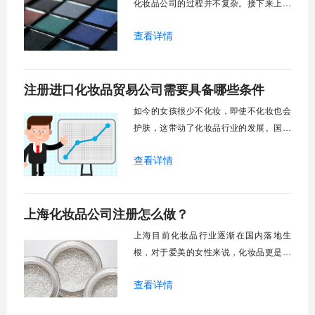
化妆品公司的过程并不复杂。接下来上海
快易办小编为您简单介绍一下。
查看详情
注册进口化妆品贸易公司需要具备哪些条件
如今的女孩很少不化妆，即使不化妆也会
护肤，这带动了化妆品行业的发展。国外
的化妆品品牌因为品牌知名度比较高，所
查看详情
以更受女生喜欢，那么注册进口化妆品贸
易公司​需要具备哪些条件？
上海化妆品公司注册怎么做？
上海目前化妆品行业逐渐在国内落地生
根，对于爱美的女性来说，化妆品更是已
经被纳入了生活必备清单。我们对化妆品
查看详情
的认知不再陌生，需求量也自然而然的持
续增长。而化妆品作为一次性消耗品，怎