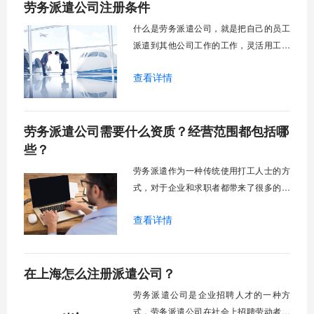
劳务派遣公司注册条件
什么是劳务派遣公司，就是把自己的员工
派遣到其他公司工作的工作，灵活用工越
来越火，属于灵活用工的一种形式的劳务
查看详情
派遣业务自然也就越来越火了，所以很多
创业者也发现了商机，打算注册劳务派遣
公司，那么就给大家科普一些劳务派遣公
劳务派遣公司需要什么资质？经营范围都包括哪
司注册条件吧
些？
劳务派遣作为一种传统使用打工人士的方
式，对于企业和求职者都带来了很多的好
处，劳务派遣公司是建立在劳动者与用人
查看详情
单位之间的桥梁，帮助辛勤劳动者找工
作，帮助用人单位找专业人才，解决双方
的需求。劳务派遣公司在上海也像雨后春
在上海怎么注册派遣公司？
笋一般在市场上出现很多，我们对于劳务
派遣公司经营范围仅仅局限于招聘，其实
劳务派遣公司是企业招聘人才的一种方
劳务派遣公司经营范围是很多的，那么劳
式，劳务派遣公司在社会上招聘劳动者，