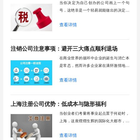
当你决定为自己创办的公司画上一个句
号，这绝非是一个轻易就能做出的决定，
而紧随其后的公司注销流程，在很多人印
查看详情
象里，常常是复杂、耗时且充满挑战的代
名词。但你可能不知道的是，近年来为了
优化营商环境，各地已经推出了多项便利
注销公司注意事项：避开三大痛点顺利退场
化改革，企业注销的体验正悄然发生着积
极的变化。曾经那些让人望而却步的“难
在商业世界的循环中企业的诞生与消亡本
点”、“痛点”
是常态，然而许多企业家在满怀激情地创
办公司后，却常常在注销环节遭遇意想不
查看详情
到的困境，公司注销过程中的复杂流程和
潜在风险让不少企业主举步维艰。为什么
一家公司不能简单地"关门大吉"呢？这背后
上海注册公司优势：低成本与隐形福利
涉及到债权人保护、市场秩序维护以及法
律责任清晰界定等重要问题。近年来，市
当创业者们考量将事业起点置于何处时，
场监管总局
上海，这座熠熠生辉的国际化大都市，总
会以其独特的魅力跃入视野。它不仅是中
查看详情
国无可争议的经济、金融、贸易和航运中