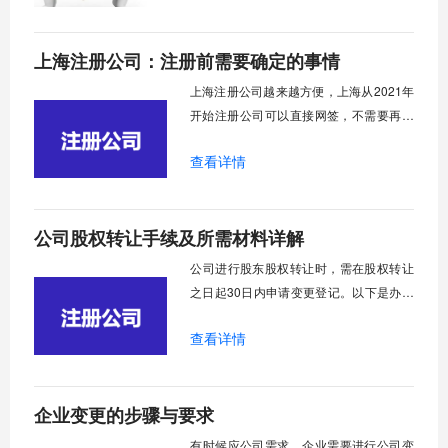
心，更是一片通过精心布局的政策与得天
独厚的资源，悉心培育企业成长的沃土。
上海注册公司：注册前需要确定的事情
为何如此多的创业者对上海青眼有加？答
案远非“市场庞大”这般简单，而是深藏在​​一
上海注册公司越来越方便，上海从2021年
系列
开始注册公司可以直接网签，不需要再去
行政服务中心来回奔波，也不需要邮寄签
查看详情
字资料，给广大的创业者减负了。现在我
就跟大家来讨论一下上海注册公司前需要
确定的事情。
公司股权转让手续及所需材料详解
​公司进行股东股权转让时，需在股权转让
之日起30日内申请变更登记。以下是办理
股权转让所需的主要步骤和相关文件：
查看详情
企业变更的步骤与要求
​有时候应公司需求，企业需要进行公司变