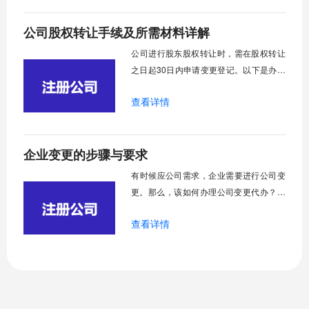
确定的事情。
公司股权转让手续及所需材料详解
​公司进行股东股权转让时，需在股权转让
之日起30日内申请变更登记。以下是办理
股权转让所需的主要步骤和相关文件：
查看详情
企业变更的步骤与要求
​有时候应公司需求，企业需要进行公司变
更。那么，该如何办理公司变更代办？需
要哪些资料呢？公司变更又指什么？以下
查看详情
将针对这些问题做出简要介绍，希望对大
家有所帮助。