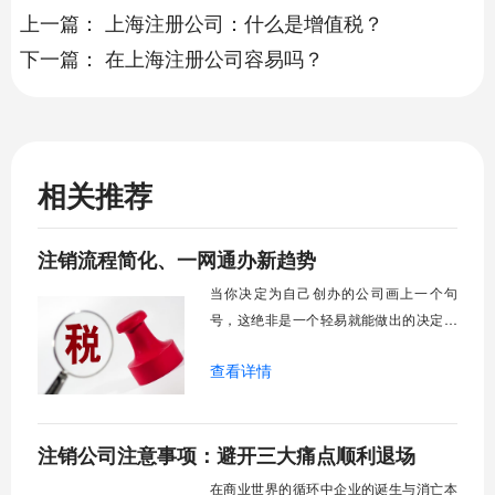
上一篇：
上海注册公司：什么是增值税？
下一篇：
在上海注册公司容易吗？
相关推荐
注销流程简化、一网通办新趋势
当你决定为自己创办的公司画上一个句
号，这绝非是一个轻易就能做出的决定，
而紧随其后的公司注销流程，在很多人印
查看详情
象里，常常是复杂、耗时且充满挑战的代
名词。但你可能不知道的是，近年来为了
优化营商环境，各地已经推出了多项便利
注销公司注意事项：避开三大痛点顺利退场
化改革，企业注销的体验正悄然发生着积
极的变化。曾经那些让人望而却步的“难
在商业世界的循环中企业的诞生与消亡本