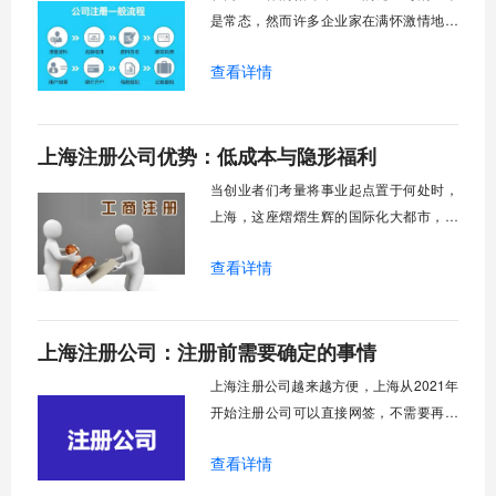
点”、“痛点”
是常态，然而许多企业家在满怀激情地创
办公司后，却常常在注销环节遭遇意想不
查看详情
到的困境，公司注销过程中的复杂流程和
潜在风险让不少企业主举步维艰。为什么
一家公司不能简单地"关门大吉"呢？这背后
上海注册公司优势：低成本与隐形福利
涉及到债权人保护、市场秩序维护以及法
律责任清晰界定等重要问题。近年来，市
当创业者们考量将事业起点置于何处时，
场监管总局
上海，这座熠熠生辉的国际化大都市，总
会以其独特的魅力跃入视野。它不仅是中
查看详情
国无可争议的经济、金融、贸易和航运中
心，更是一片通过精心布局的政策与得天
独厚的资源，悉心培育企业成长的沃土。
上海注册公司：注册前需要确定的事情
为何如此多的创业者对上海青眼有加？答
案远非“市场庞大”这般简单，而是深藏在​​一
上海注册公司越来越方便，上海从2021年
系列
开始注册公司可以直接网签，不需要再去
行政服务中心来回奔波，也不需要邮寄签
查看详情
字资料，给广大的创业者减负了。现在我
就跟大家来讨论一下上海注册公司前需要