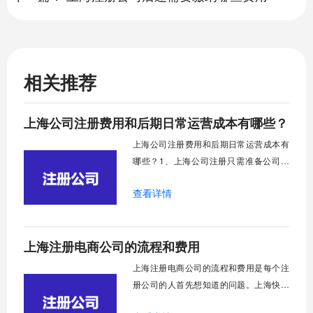
相关推荐
上海公司注册费用和后期日常运营成本有哪些？
上海公司注册费用和后期日常运营成本有
哪些？1、上海公司注册只需准备公司名
称、股东身份证及实名手机号码、法人身
查看详情
份证及实名手机号码；2、注册地址可直接
到园区挂靠，这是完全免费的；3、申请营
业执照时，工商局规定不收取任何行政费
上海注册电商公司的流程和费用
用；4、公章、私章、财务章，根据个人需
要，可以刻橡皮章(30元/个比较便宜)，可
上海注册电商公司的流程和费用是每个注
以刻一点一
册公司的人首先想知道的问题。上海快易
办和大家分享一下，让大家在注册电商公