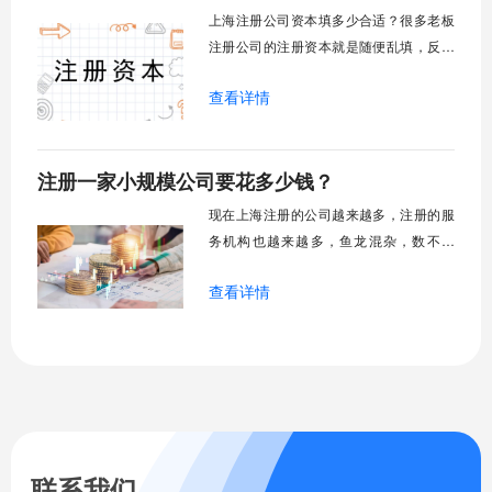
坑。
上海注册公司资本填多少合适？很多老板
注册公司的注册资本就是随便乱填，反正
又不需要真正缴纳是吧，要写一个缴纳期
查看详情
限就行了，等到快到期的时候。去修改公
司章程，再把期限往后转，或者干脆就填
个几十年后，这样就永远不用交，你是不
注册一家小规模公司要花多少钱？
是也这么想的？咱们现行的注册资本认缴
制度，假设我的注册资本是一千万。意思
现在上海注册的公司越来越多，注册的服
是我要承诺向
务机构也越来越多，鱼龙混杂，数不胜
数。那么注册一家公司要多少钱？所有大
查看详情
公司都是由小公司发展起来的，所有注册
小规模公司都是所有企业家梦想的第一
步。注册一家规模公司要多少钱？接下来
我们计算一下注册一家小规模公司要花多
少钱？
联系我们