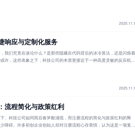
这种简洁的架构让它成为许多创业者的首选，尤其适合小规模经营和初创
设立简便、成本可控、决策高效等
2025.11.
捷响应与定制化服务
时，我们究竟在谈论什么？是那些隐藏在代码背后的冰冷算法，还是闪烁
？或许，这些表象之下，科技公司的本质更接近于一种高度灵敏的反应机
市场变化并快速给出解决方案，这种能力在当前快速迭代的商业环境中显
统企业往往被组织结构所束缚，现代
2025.11.
：流程简化与政策红利
潮下、科技公司如同雨后春笋般涌现，而注册流程的简化与政策红利的释
不少障碍。许多初创企业创始人却对注册流程心存畏惧，认为这是一项复
际情况已经发生了根本性的改变。近年来各地政府推出一站式在线服务平