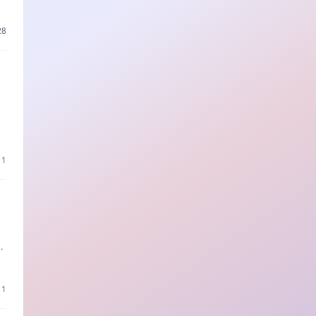
想
28
中
公
11
了
年
业
11