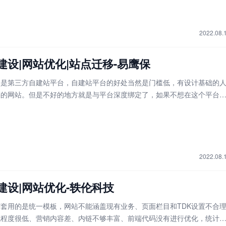
2022.08.
建设|网站优化|站点迁移-易鹰保
的是第三方自建站平台，自建站平台的好处当然是门槛低，有设计基础的
亮的网站。但是不好的地方就是与平台深度绑定了，如果不想在这个平台
务，网站达到一定规模就很难摆脱平台的束缚。虽然考虑到了seo，但是
必要的代码。经过诊断后需要重新购买服务器，自建站点，将第三方平台
移到自己的新建网站上，同时保障URL结构不变，不影响seo。
2022.08.
建设|网站优化-轶伦科技
套用的是统一模板，网站不能涵盖现有业务、页面栏目和TDK设置不合
观程度很低、营销内容差、内链不够丰富、前端代码没有进行优化，统计