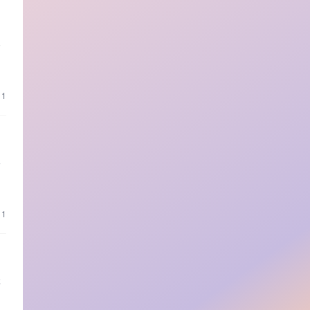
人
业
11
一
限
11
存
务