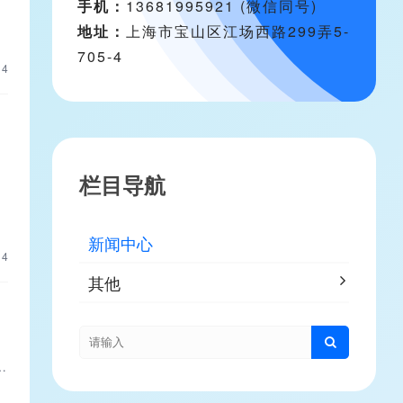
手机：
13681995921 (微信同号)
地址：
上海市宝山区江场西路299弄5-
705-4
14
栏目导航
新闻中心
14
其他
o
。