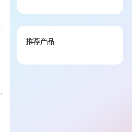
税？
优
14
推荐产品
统
14
营