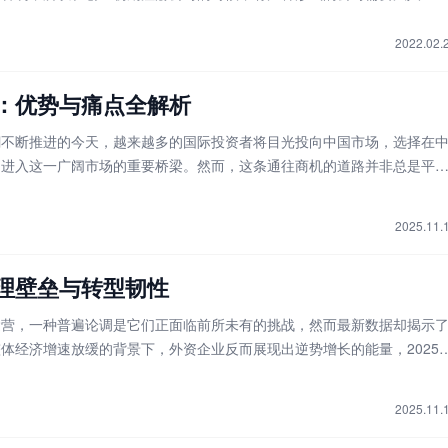
下，有几个志同道合的人一起创业，或者有雄心勃勃却无法实现的年轻人
么上海注册公司的类型有多少奥秘呢？
2022.02.
：优势与痛点全解析
潮不断推进的今天，越来越多的国际投资者将目光投向中国市场，选择在
为进入这一广阔市场的重要桥梁。然而，这条通往商机的道路并非总是平
的政策红利与市场机遇，也充满了复杂的规章流程与潜在挑战。理解外资
不仅能帮助企业高效完成设立程序，
2025.11.
理壁垒与转型韧性
运营，一种普遍论调是它们正面临前所未有的挑战，然而最新数据却揭示
体经济增速放缓的背景下，外资企业反而展现出逆势增长的能量，2025
投资企业利润总额同比增长了百分之二点五，这一现象背后隐藏着外资企
略调整。外资公司并非像表面看起
2025.11.