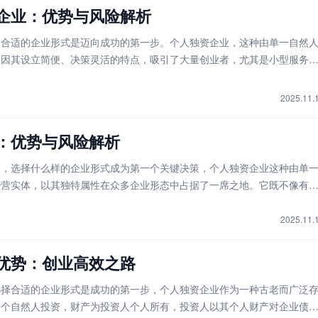
企业：优势与风险解析
择合适的企业形式是迈向成功的第一步。个人独资企业，这种由单一自然
，因其设立简便、决策灵活的特点，吸引了大量创业者，尤其是小型服务
初创企业家的目光。它如同一艘轻便的独木舟，让掌舵者可以自由划向商
经历建造大船的复杂工序。然而，这
2025.11.
：优势与风险解析
点，选择什么样的企业形式成为第一个关键决策，个人独资企业这种由单
经营实体，以其独特属性在众多企业形态中占据了一席之地。它既不像有
杂的治理结构，也区别于合伙企业的多人协作模式，个人独资企业将所有
高度集中于投资者一人手中。这种高
2025.11.
优势：创业高效之路
选择合适的企业形式是成功的第一步，个人独资企业作为一种古老而广泛
一个自然人投资，财产为投资人个人所有，投资人以其个人财产对企业债