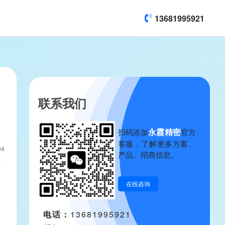
13681995921
联系我们
团
永霞精密
理
扫码添加
官方
客服，了解更多方案、
04
产品、招商信息。
在线咨询
电话：
13681995921