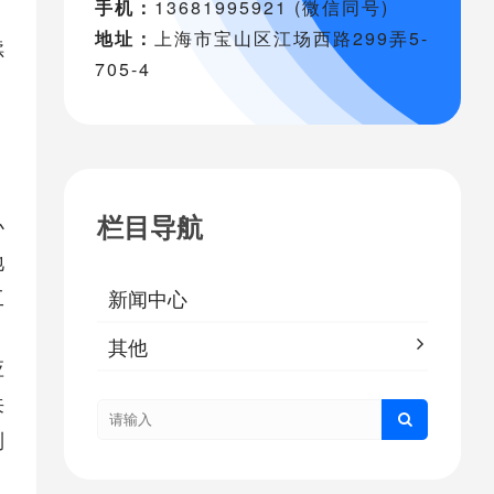
手机：
13681995921 (微信同号)
地址：
上海市宝山区江场西路299弄5-
续
705-4
栏目导航
办
地
工
新闻中心
其他
应
来
制