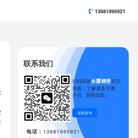
13681995921
联系我们
永霞精密
扫码添加
官方
客服，了解更多方案、
效
产品、招商信息。
业
在线咨询
全
电话：
13681995921