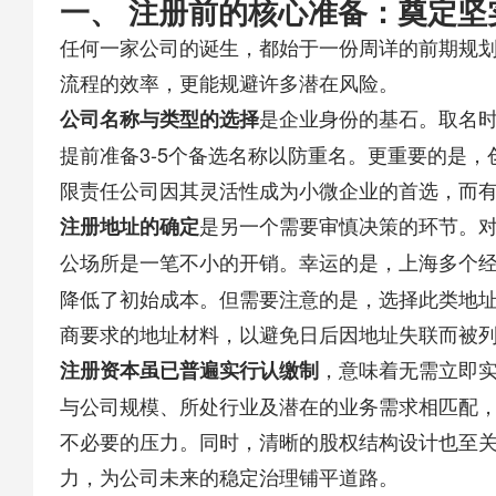
一、 注册前的核心准备：奠定坚
任何一家公司的诞生，都始于一份周详的前期规
流程的效率，更能规避许多潜在风险。
​是企业身份的基石。取名时
​公司名称与类型的选择​
提前准备3-5个备选名称以防重名。更重要的是
限责任公司因其灵活性成为小微企业的首选，而
​是另一个需要审慎决策的环节。
​注册地址的确定​
公场所是一笔不小的开销。幸运的是，上海多个经
降低了初始成本。但需要注意的是，选择此类地
商要求的地址材料，以避免日后因地址失联而被
​，意味着无需立即
​注册资本虽已普遍实行认缴制​
与公司规模、所处行业及潜在的业务需求相匹配
不必要的压力。同时，清晰的股权结构设计也至
力，为公司未来的稳定治理铺平道路。