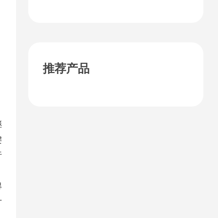
税？
推荐产品
继
键
行
得
方