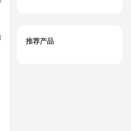
税？
围
推荐产品