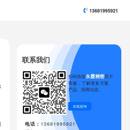
13681995921
联系我们
永霞精密
扫码添加
官方
客服，了解更多方案、
够
产品、招商信息。
在线咨询
那
电话：
13681995921