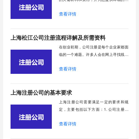
南，以便在开始葡萄酒业务之前有充分的
查看详情
准备。通过了解这些信息，您可以更好地
计划和预算，确保企业合法运营，并在竞
争激烈的市场中脱颖而出。现在，让我们
​上海松江公司注册流程详解及所需资料
开始探讨在上海注册葡萄酒公司的材料和
成本。
在创业初期，公司注册是每个企业家都面
临的一个难题。许多人会在网上寻找线索
或咨询工商局，虽然他们对注册过程有一
查看详情
定的了解，但很快就会遇到各种问题。下
面，我将为您详细介绍上海松江公司注册
流程详解及所需资料。
上海注册公司的基本要求
上海注册公司需要满足一定的要求和规
定，主要包括以下方面：1. 公司注册资
本：根据所在行业标准确定注册资本额。
查看详情
2. 公司名称：必须确保不重名、同音、同
字，不损害国家社会公共利益，不误导公
众，不能使用政党名称，不得包含外国文