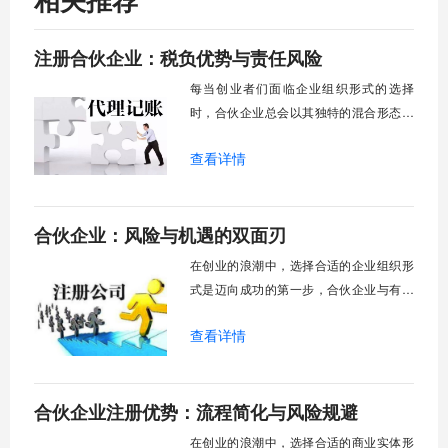
注册合伙企业：税负优势与责任风险
每当创业者们面临企业组织形式的选择
时，合伙企业总会以其独特的混合形态引
发特别的关注，它既不像有限责任公司那
查看详情
样建立起清晰的责任屏障，也不像个人独
资企业那般将命运系于一人之身，合伙企
业更像是一种基于高度信任的共同体，其
合伙企业：风险与机遇的双面刃
魅力与挑战都深深地植根于“人合性”这一特
质，选择它，意味着选择了一条需要精心
在创业的浪潮中，选择合适的企业组织形
平衡利益、
式是迈向成功的第一步，合伙企业与有限
责任公司是两种常见的商业实体，它们各
查看详情
自拥有鲜明的特征和不同的适用场景。合
伙企业在法律上不被认定为法人，但其独
特的结构和运作模式对于特定类型的创业
合伙企业注册优势：流程简化与风险规避
者而言，却可能带来意想不到的优势，同
时也伴随着不容忽视的挑战。本文将深入
在创业的浪潮中，选择合适的商业实体形