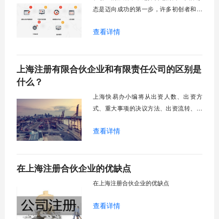
剖析合伙企业
态是迈向成功的第一步，许多初创者和企
业家们往往只把目光投向最为常见的有限
查看详情
责任公司，却忽略了合伙企业这一具有独
特优势的组织形式。合伙企业与个人独资
企业注册流程类似，但其内在的灵活性和
上海注册有限合伙企业和有限责任公司的区别是
税务结构，却能为特定的商业场景带来意
想不到的益处。为什么律师事务所普遍采
什么？
用合伙制而非
上海快易办小编将从出资人数、出资方
式、重大事项的决议方法、出资流转、纳
税、利润分配、债务承担等7点对上海注册
查看详情
有限合伙企业和有限责任公司的区别是什
么进行详细的解答，通过此方面的解答能
注册有限合伙企业合伙和有限责任公司前
在上海注册合伙企业的优缺点
有个很清晰的认识。
在上海注册合伙企业的优缺点
查看详情