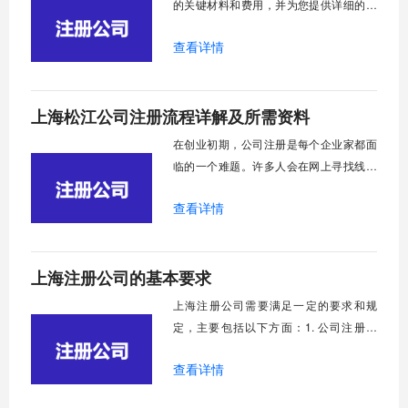
的关键材料和费用，并为您提供详细的指
南，以便在开始葡萄酒业务之前有充分的
查看详情
准备。通过了解这些信息，您可以更好地
计划和预算，确保企业合法运营，并在竞
争激烈的市场中脱颖而出。现在，让我们
​上海松江公司注册流程详解及所需资料
开始探讨在上海注册葡萄酒公司的材料和
成本。
在创业初期，公司注册是每个企业家都面
临的一个难题。许多人会在网上寻找线索
或咨询工商局，虽然他们对注册过程有一
查看详情
定的了解，但很快就会遇到各种问题。下
面，我将为您详细介绍上海松江公司注册
流程详解及所需资料。
上海注册公司的基本要求
上海注册公司需要满足一定的要求和规
定，主要包括以下方面：1. 公司注册资
本：根据所在行业标准确定注册资本额。
查看详情
2. 公司名称：必须确保不重名、同音、同
字，不损害国家社会公共利益，不误导公