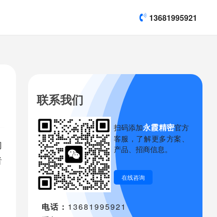
13681995921
联系我们
永霞精密
扫码添加
官方
客服，了解更多方案、
们
产品、招商信息。
者
在线咨询
电话：
13681995921