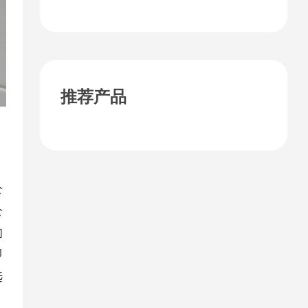
税？
推荐产品
公
公
的
即
选