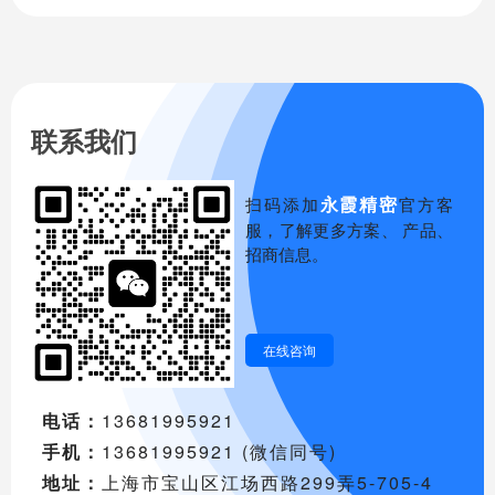
数亿人同时开展线上办公；美团优选、多
多买菜等社区平台崭露头角等等，随着云
计算、大数据分析、5G网络技术等技术的
发展，未来网络科技公司将拥有更加稳定
的技术实施条件以及广阔的市场发展空
联系我们
间。无一互联网创业者不想抓住这个处于
高潮的机遇，在上海注册网络科技公司的
永霞精密
扫码添加
官方客
创业者越来越多，但是如何维持自己的诚
服，了解更多方案、 产品、
信度和信誉度，合理合法的减轻自己网络
招商信息。
科技公司的负税压力才是创业者们需要高
度重视的。
在线咨询
电话：
13681995921
手机：
13681995921 (微信同号)
地址：
上海市宝山区江场西路299弄5-705-4