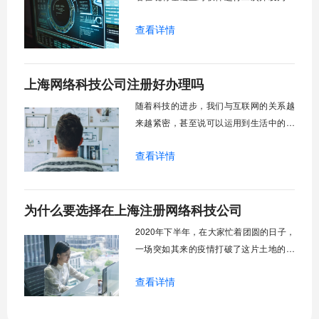
营业务的公司。那么上海注册软件开发公
查看详情
司的材料和其他类型公司有什么区别呢？
上海网络科技公司注册好办理吗
随着科技的进步，我们与互联网的关系越
来越紧密，甚至说可以运用到生活中的方
方面面，人工智能时代已经来临，网络科
查看详情
技的发达为我们的生活带来了极大的便
利，而且互联网市场也逐渐成为了创业者
眼中的一大块“肥肉”，那么上海网络科技公
为什么要选择在上海注册网络科技公司
司注册好办理吗？
2020年下半年，在大家忙着团圆的日子，
一场突如其来的疫情打破了这片土地的安
宁，各行各业都或多或少的受到了剧烈的
查看详情
冲击，然而网络科技公司却绝地重生，在
后疫情时代之后迎来了新一轮的快速发展
的全新性机遇，例如钉钉、腾讯会议等令