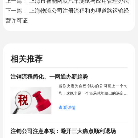
上一篇：
上海市智能网联汽车测试与应用管理办法
下一篇：
上海物流公司注册流程和办理道路运输经
营许可证
相关推荐
注销流程简化、一网通办新趋势
当你决定为自己创办的公司画上一个句
号，这绝非是一个轻易就能做出的决定，
而紧随其后的公司注销流程，在很多人印
查看详情
象里，常常是复杂、耗时且充满挑战的代
名词。但你可能不知道的是，近年来为了
优化营商环境，各地已经推出了多项便利
注销公司注意事项：避开三大痛点顺利退场
化改革，企业注销的体验正悄然发生着积
极的变化。曾经那些让人望而却步的“难