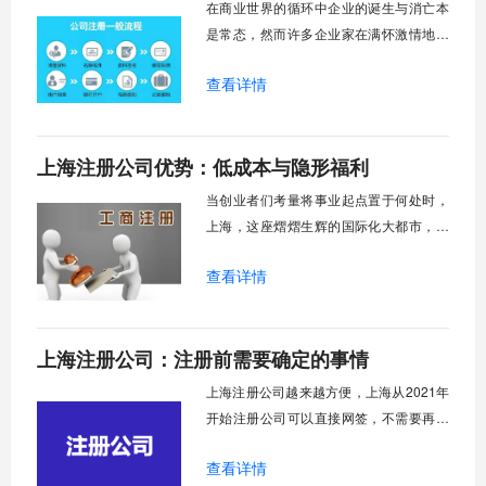
在商业世界的循环中企业的诞生与消亡本
点”、“痛点”
是常态，然而许多企业家在满怀激情地创
办公司后，却常常在注销环节遭遇意想不
查看详情
到的困境，公司注销过程中的复杂流程和
潜在风险让不少企业主举步维艰。为什么
一家公司不能简单地"关门大吉"呢？这背后
上海注册公司优势：低成本与隐形福利
涉及到债权人保护、市场秩序维护以及法
律责任清晰界定等重要问题。近年来，市
当创业者们考量将事业起点置于何处时，
场监管总局
上海，这座熠熠生辉的国际化大都市，总
会以其独特的魅力跃入视野。它不仅是中
查看详情
国无可争议的经济、金融、贸易和航运中
心，更是一片通过精心布局的政策与得天
独厚的资源，悉心培育企业成长的沃土。
上海注册公司：注册前需要确定的事情
为何如此多的创业者对上海青眼有加？答
案远非“市场庞大”这般简单，而是深藏在​​一
上海注册公司越来越方便，上海从2021年
系列
开始注册公司可以直接网签，不需要再去
行政服务中心来回奔波，也不需要邮寄签
查看详情
字资料，给广大的创业者减负了。现在我