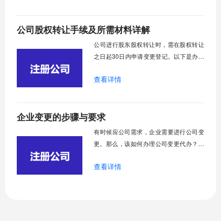
就跟大家来讨论一下上海注册公司前需要
确定的事情。
公司股权转让手续及所需材料详解
​公司进行股东股权转让时，需在股权转让
之日起30日内申请变更登记。以下是办理
股权转让所需的主要步骤和相关文件：
查看详情
企业变更的步骤与要求
​有时候应公司需求，企业需要进行公司变
更。那么，该如何办理公司变更代办？需
要哪些资料呢？公司变更又指什么？以下
查看详情
将针对这些问题做出简要介绍，希望对大
家有所帮助。