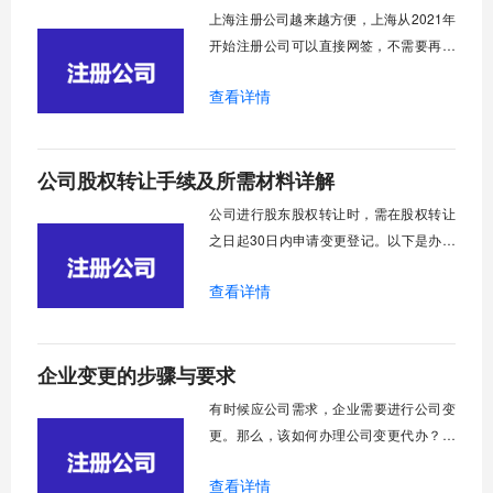
案远非“市场庞大”这般简单，而是深藏在​​一
上海注册公司越来越方便，上海从2021年
系列
开始注册公司可以直接网签，不需要再去
行政服务中心来回奔波，也不需要邮寄签
查看详情
字资料，给广大的创业者减负了。现在我
就跟大家来讨论一下上海注册公司前需要
确定的事情。
公司股权转让手续及所需材料详解
​公司进行股东股权转让时，需在股权转让
之日起30日内申请变更登记。以下是办理
股权转让所需的主要步骤和相关文件：
查看详情
企业变更的步骤与要求
​有时候应公司需求，企业需要进行公司变
更。那么，该如何办理公司变更代办？需
要哪些资料呢？公司变更又指什么？以下
查看详情
将针对这些问题做出简要介绍，希望对大