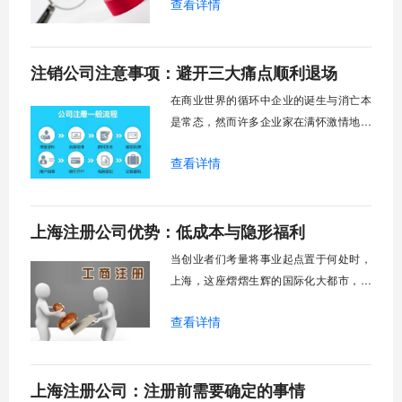
查看详情
象里，常常是复杂、耗时且充满挑战的代
名词。但你可能不知道的是，近年来为了
优化营商环境，各地已经推出了多项便利
注销公司注意事项：避开三大痛点顺利退场
化改革，企业注销的体验正悄然发生着积
极的变化。曾经那些让人望而却步的“难
在商业世界的循环中企业的诞生与消亡本
点”、“痛点”
是常态，然而许多企业家在满怀激情地创
办公司后，却常常在注销环节遭遇意想不
查看详情
到的困境，公司注销过程中的复杂流程和
潜在风险让不少企业主举步维艰。为什么
一家公司不能简单地"关门大吉"呢？这背后
上海注册公司优势：低成本与隐形福利
涉及到债权人保护、市场秩序维护以及法
律责任清晰界定等重要问题。近年来，市
当创业者们考量将事业起点置于何处时，
场监管总局
上海，这座熠熠生辉的国际化大都市，总
会以其独特的魅力跃入视野。它不仅是中
查看详情
国无可争议的经济、金融、贸易和航运中
心，更是一片通过精心布局的政策与得天
独厚的资源，悉心培育企业成长的沃土。
上海注册公司：注册前需要确定的事情
为何如此多的创业者对上海青眼有加？答