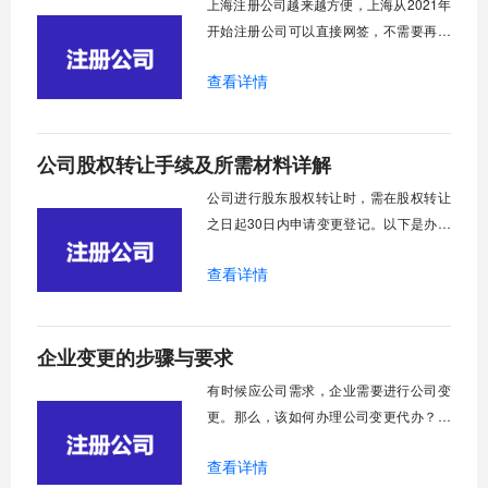
上海注册公司越来越方便，上海从2021年
系列
开始注册公司可以直接网签，不需要再去
行政服务中心来回奔波，也不需要邮寄签
查看详情
字资料，给广大的创业者减负了。现在我
就跟大家来讨论一下上海注册公司前需要
确定的事情。
公司股权转让手续及所需材料详解
​公司进行股东股权转让时，需在股权转让
之日起30日内申请变更登记。以下是办理
股权转让所需的主要步骤和相关文件：
查看详情
企业变更的步骤与要求
​有时候应公司需求，企业需要进行公司变
更。那么，该如何办理公司变更代办？需
要哪些资料呢？公司变更又指什么？以下
查看详情
将针对这些问题做出简要介绍，希望对大