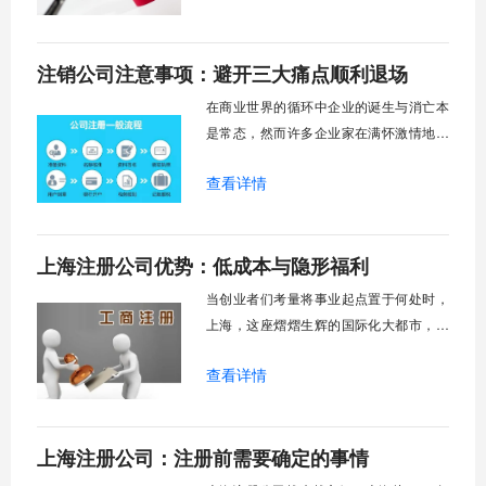
名词。但你可能不知道的是，近年来为了
优化营商环境，各地已经推出了多项便利
注销公司注意事项：避开三大痛点顺利退场
化改革，企业注销的体验正悄然发生着积
极的变化。曾经那些让人望而却步的“难
在商业世界的循环中企业的诞生与消亡本
点”、“痛点”
是常态，然而许多企业家在满怀激情地创
办公司后，却常常在注销环节遭遇意想不
查看详情
到的困境，公司注销过程中的复杂流程和
潜在风险让不少企业主举步维艰。为什么
一家公司不能简单地"关门大吉"呢？这背后
上海注册公司优势：低成本与隐形福利
涉及到债权人保护、市场秩序维护以及法
律责任清晰界定等重要问题。近年来，市
当创业者们考量将事业起点置于何处时，
场监管总局
上海，这座熠熠生辉的国际化大都市，总
会以其独特的魅力跃入视野。它不仅是中
查看详情
国无可争议的经济、金融、贸易和航运中
心，更是一片通过精心布局的政策与得天
独厚的资源，悉心培育企业成长的沃土。
上海注册公司：注册前需要确定的事情
为何如此多的创业者对上海青眼有加？答
案远非“市场庞大”这般简单，而是深藏在​​一