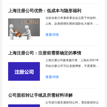
一家公司不能简单地"关门大吉"呢？这背后
上海注册公司优势：低成本与隐形福利
涉及到债权人保护、市场秩序维护以及法
律责任清晰界定等重要问题。近年来，市
当创业者们考量将事业起点置于何处时，
场监管总局
上海，这座熠熠生辉的国际化大都市，总
会以其独特的魅力跃入视野。它不仅是中
查看详情
国无可争议的经济、金融、贸易和航运中
心，更是一片通过精心布局的政策与得天
独厚的资源，悉心培育企业成长的沃土。
上海注册公司：注册前需要确定的事情
为何如此多的创业者对上海青眼有加？答
案远非“市场庞大”这般简单，而是深藏在​​一
上海注册公司越来越方便，上海从2021年
系列
开始注册公司可以直接网签，不需要再去
行政服务中心来回奔波，也不需要邮寄签
查看详情
字资料，给广大的创业者减负了。现在我
就跟大家来讨论一下上海注册公司前需要
确定的事情。
公司股权转让手续及所需材料详解
​公司进行股东股权转让时，需在股权转让