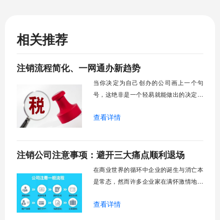
相关推荐
注销流程简化、一网通办新趋势
当你决定为自己创办的公司画上一个句
号，这绝非是一个轻易就能做出的决定，
而紧随其后的公司注销流程，在很多人印
查看详情
象里，常常是复杂、耗时且充满挑战的代
名词。但你可能不知道的是，近年来为了
优化营商环境，各地已经推出了多项便利
注销公司注意事项：避开三大痛点顺利退场
化改革，企业注销的体验正悄然发生着积
极的变化。曾经那些让人望而却步的“难
在商业世界的循环中企业的诞生与消亡本
点”、“痛点”
是常态，然而许多企业家在满怀激情地创
办公司后，却常常在注销环节遭遇意想不
查看详情
到的困境，公司注销过程中的复杂流程和
潜在风险让不少企业主举步维艰。为什么