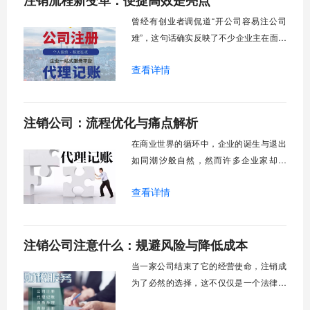
注销流程新变革：便捷高效是亮点
曾经有创业者调侃道“开公司容易注公司
难”，这句话确实反映了不少企业主在面对
注销流程时的普遍心态，那种层层审批、
查看详情
材料繁琐、耗时数月的传统模式让不少人
对公司退出市场望而却步。随着我国“放管
服”改革的深入推进，企业注销领域也迎来
注销公司：流程优化与痛点解析
了前所未有的变革，以往那种“入市容易退
市难”的困境正在被逐步打破。现如今，企
在商业世界的循环中，企业的诞生与退出
业
如同潮汐般自然，然而许多企业家却发
现，公司的“死亡”远比“出生”更加艰难。曾
查看详情
经，注销一家公司意味着漫长的等待、繁
琐的流程和不可预测的成本，这种“注销难”
现象一度成为创业者们不愿直面的阴影。
注销公司注意什么：规避风险与降低成本
但近年来，随着“放管服”改革的深化，企业
退出机制正经历一场静悄悄的革命。从多
当一家公司结束了它的经营使命，注销成
为了必然的选择，这不仅仅是一个法律程
序，更是对企业创始人一次最后的责任考