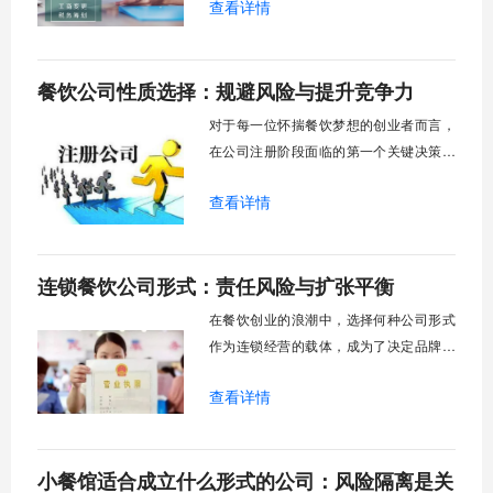
查看详情
验。公司注销远比注册要复杂得多，它涉
及到税务、工商、银行、社保等多个部门
的协同操作，任何一个环节的疏忽都可能
餐饮公司性质选择：规避风险与提升竞争力
导致流程延长甚至法律责任。许多企业主
在公司注销过程中由于不了解关键要点，
对于每一位怀揣餐饮梦想的创业者而言，
不仅耗费了大
在公司注册阶段面临的第一个关键决策，
往往是选择何种企业性质。这个看似基础
查看详情
的法律程序，实则深远地影响着企业日后
的运营成本、责任边界、融资能力乃至品
牌形象。是选择常见的有限责任公司，还
连锁餐饮公司形式：责任风险与扩张平衡
是考虑个体工商户或合伙企业？不同的餐
饮业务模式，对应着差异化的风险承担主
在餐饮创业的浪潮中，选择何种公司形式
体与监管要求
作为连锁经营的载体，成为了决定品牌能
否走远的第一道关卡。很多创业者初期可
查看详情
能更关注菜品口味和店铺装修，但一个合
适的公司架构才是支撑规模化发展的隐形
骨架。它不仅仅是法律上的一个名称，更
小餐馆适合成立什么形式的公司：风险隔离是关
关系到风险隔离能力、融资可能性、管理