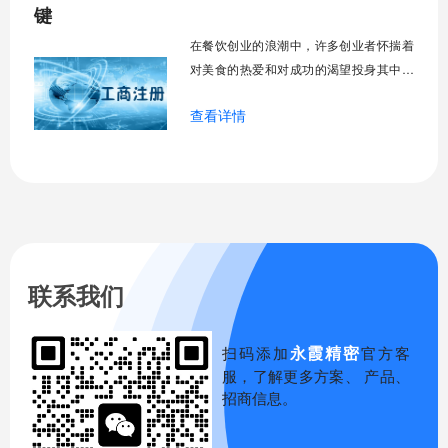
效率以及未来扩张的路径依赖。是选择控
键
制力强但资金
在餐饮创业的浪潮中，许多创业者怀揣着
对美食的热爱和对成功的渴望投身其中，
然而在开业前的筹备阶段，一个至关重要
查看详情
的抉择常常被忽视——选择合适的公司形
式。这个决定并非简单的行政手续，它如
同一座建筑的基石，直接影响着小餐馆未
来经营的合规性、风险承受能力乃至发展
上限。现实中，不少餐饮创业者因为初期
选择不当，在
联系我们
永霞精密
扫码添加
官方客
服，了解更多方案、 产品、
招商信息。