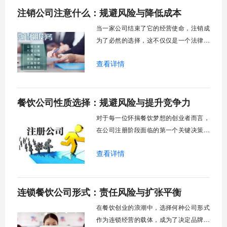
注销公司注意什么：规避风险与降低成本
但近年来，随着“放管服”改革的深化，企业
退出机制正经历一场静悄悄的革命。从多
当一家公司结束了它的经营使命，注销成
为了必然的选择，这不仅仅是一个法律程
序，更是对企业创始人一次最后的责任考
查看详情
验。公司注销远比注册要复杂得多，它涉
及到税务、工商、银行、社保等多个部门
的协同操作，任何一个环节的疏忽都可能
餐饮公司性质选择：规避风险与提升竞争力
导致流程延长甚至法律责任。许多企业主
在公司注销过程中由于不了解关键要点，
对于每一位怀揣餐饮梦想的创业者而言，
不仅耗费了大
在公司注册阶段面临的第一个关键决策，
往往是选择何种企业性质。这个看似基础
查看详情
的法律程序，实则深远地影响着企业日后
的运营成本、责任边界、融资能力乃至品
牌形象。是选择常见的有限责任公司，还
连锁餐饮公司形式：责任风险与扩张平衡
是考虑个体工商户或合伙企业？不同的餐
饮业务模式，对应着差异化的风险承担主
在餐饮创业的浪潮中，选择何种公司形式
体与监管要求
作为连锁经营的载体，成为了决定品牌能