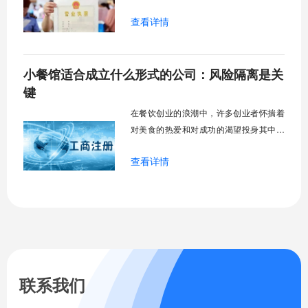
否走远的第一道关卡。很多创业者初期可
查看详情
能更关注菜品口味和店铺装修，但一个合
适的公司架构才是支撑规模化发展的隐形
骨架。它不仅仅是法律上的一个名称，更
小餐馆适合成立什么形式的公司：风险隔离是关
关系到风险隔离能力、融资可能性、管理
效率以及未来扩张的路径依赖。是选择控
键
制力强但资金
在餐饮创业的浪潮中，许多创业者怀揣着
对美食的热爱和对成功的渴望投身其中，
然而在开业前的筹备阶段，一个至关重要
查看详情
的抉择常常被忽视——选择合适的公司形
式。这个决定并非简单的行政手续，它如
同一座建筑的基石，直接影响着小餐馆未
来经营的合规性、风险承受能力乃至发展
上限。现实中，不少餐饮创业者因为初期
选择不当，在
联系我们