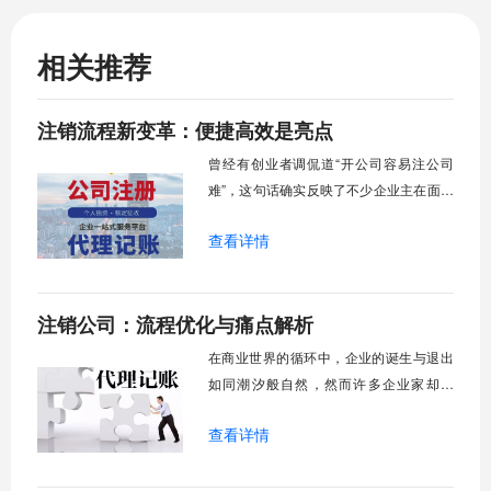
相关推荐
注销流程新变革：便捷高效是亮点
曾经有创业者调侃道“开公司容易注公司
难”，这句话确实反映了不少企业主在面对
注销流程时的普遍心态，那种层层审批、
查看详情
材料繁琐、耗时数月的传统模式让不少人
对公司退出市场望而却步。随着我国“放管
服”改革的深入推进，企业注销领域也迎来
注销公司：流程优化与痛点解析
了前所未有的变革，以往那种“入市容易退
市难”的困境正在被逐步打破。现如今，企
在商业世界的循环中，企业的诞生与退出
业
如同潮汐般自然，然而许多企业家却发
现，公司的“死亡”远比“出生”更加艰难。曾
查看详情
经，注销一家公司意味着漫长的等待、繁
琐的流程和不可预测的成本，这种“注销难”
现象一度成为创业者们不愿直面的阴影。