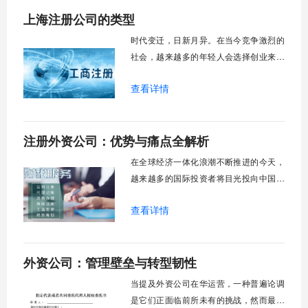
上海注册公司的类型
时代变迁，日新月异。在当今竞争激烈的
社会，越来越多的年轻人会选择创业来实
现自己的梦想。创业简单，经营不容易，
查看详情
所以在创业初期注册公司的时候，有几种
形式的公司需要法人经营者的关注。正常
情况下，有几个志同道合的人一起创业，
注册外资公司：优势与痛点全解析
或者有雄心勃勃却无法实现的年轻人想成
立自己的公司。那么上海注册公司的类型
在全球经济一体化浪潮不断推进的今天，
有多少奥秘呢？
越来越多的国际投资者将目光投向中国市
场，选择在中国注册外资公司已成为进入
查看详情
这一广阔市场的重要桥梁。然而，这条通
往商机的道路并非总是平坦，它既伴随着
显著的政策红利与市场机遇，也充满了复
外资公司：管理壁垒与转型韧性
杂的规章流程与潜在挑战。理解外资公司
注册的核心要点，不仅能帮助企业高效完
当提及外资公司在华运营，一种普遍论调
成设立程序，
是它们正面临前所未有的挑战，然而最新