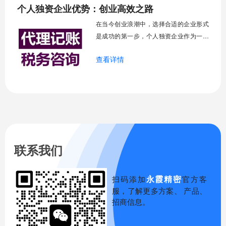
个人独资企业优势：创业高效之路
的多人协作模式，个人独资企业将所有
权、控制权和收益权高度集中于投资者一
在当今创业浪潮中，选择合适的企业形式
人手中。这种高
是成功的第一步，个人独资企业作为一种
古老而广泛存在的企业形式，它由一个自
查看详情
然人投资，财产为投资人个人所有，投资
人以其个人财产对企业债务承担无限责
任，正是这种简洁的架构让它成为许多创
业者的首选，尤其适合小规模经营和初创
阶段，它的优势体现在设立简便、成本可
控、决策高效等
联系我们
永霞精密
扫码添加
官方客
服，了解更多方案、 产品、
招商信息。