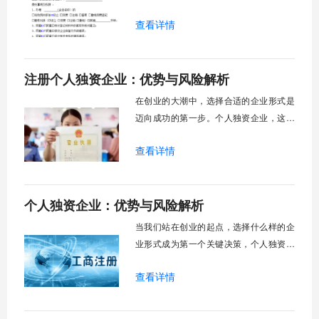
数据却揭示了一个相反的现实：在整体经
查看详情
济增速放缓的背景下，外资企业反而展现
出逆势增长的能量，2025年上半年外商及
港澳台投资企业利润总额同比增长了百分
注册个人独资企业：优势与风险解析
之二点五，这一现象背后隐藏着外资企业
独特的生存智慧与战略调整。外资公司并
在创业的大潮中，选择合适的企业形式是
非像表面看起
迈向成功的第一步。个人独资企业，这种
由单一自然人投资经营的企业形式，因其
查看详情
设立简便、决策灵活的特点，吸引了大量
创业者，尤其是小型服务商、自由职业者
以及初创企业家的目光。它如同一艘轻便
个人独资企业：优势与风险解析
的独木舟，让掌舵者可以自由划向商业的
各个领域，而不必经历建造大船的复杂工
当我们站在创业的起点，选择什么样的企
序。然而，这
业形式成为第一个关键决策，个人独资企
业这种由单一自然人投资并负责的经营实
查看详情
体，以其独特属性在众多企业形态中占据
了一席之地。它既不像有限责任公司那样
需要复杂的治理结构，也区别于合伙企业