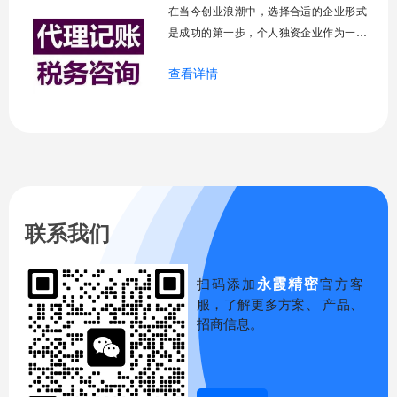
权、控制权和收益权高度集中于投资者一
在当今创业浪潮中，选择合适的企业形式
人手中。这种高
是成功的第一步，个人独资企业作为一种
古老而广泛存在的企业形式，它由一个自
查看详情
然人投资，财产为投资人个人所有，投资
人以其个人财产对企业债务承担无限责
任，正是这种简洁的架构让它成为许多创
业者的首选，尤其适合小规模经营和初创
阶段，它的优势体现在设立简便、成本可
控、决策高效等
联系我们
永霞精密
扫码添加
官方客
服，了解更多方案、 产品、
招商信息。