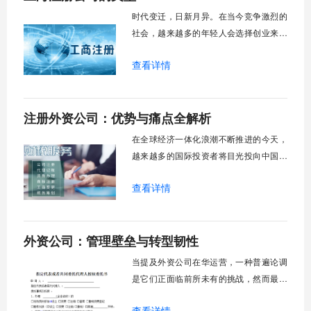
时代变迁，日新月异。在当今竞争激烈的
社会，越来越多的年轻人会选择创业来实
现自己的梦想。创业简单，经营不容易，
查看详情
所以在创业初期注册公司的时候，有几种
形式的公司需要法人经营者的关注。正常
情况下，有几个志同道合的人一起创业，
注册外资公司：优势与痛点全解析
或者有雄心勃勃却无法实现的年轻人想成
立自己的公司。那么上海注册公司的类型
在全球经济一体化浪潮不断推进的今天，
有多少奥秘呢？
越来越多的国际投资者将目光投向中国市
场，选择在中国注册外资公司已成为进入
查看详情
这一广阔市场的重要桥梁。然而，这条通
往商机的道路并非总是平坦，它既伴随着
显著的政策红利与市场机遇，也充满了复
外资公司：管理壁垒与转型韧性
杂的规章流程与潜在挑战。理解外资公司
注册的核心要点，不仅能帮助企业高效完
当提及外资公司在华运营，一种普遍论调
成设立程序，
是它们正面临前所未有的挑战，然而最新
数据却揭示了一个相反的现实：在整体经
查看详情