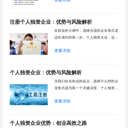
济增速放缓的背景下，外资企业反而展现
出逆势增长的能量，2025年上半年外商及
港澳台投资企业利润总额同比增长了百分
注册个人独资企业：优势与风险解析
之二点五，这一现象背后隐藏着外资企业
独特的生存智慧与战略调整。外资公司并
在创业的大潮中，选择合适的企业形式是
非像表面看起
迈向成功的第一步。个人独资企业，这种
由单一自然人投资经营的企业形式，因其
查看详情
设立简便、决策灵活的特点，吸引了大量
创业者，尤其是小型服务商、自由职业者
以及初创企业家的目光。它如同一艘轻便
个人独资企业：优势与风险解析
的独木舟，让掌舵者可以自由划向商业的
各个领域，而不必经历建造大船的复杂工
当我们站在创业的起点，选择什么样的企
序。然而，这
业形式成为第一个关键决策，个人独资企
业这种由单一自然人投资并负责的经营实
查看详情
体，以其独特属性在众多企业形态中占据
了一席之地。它既不像有限责任公司那样
需要复杂的治理结构，也区别于合伙企业
个人独资企业优势：创业高效之路
的多人协作模式，个人独资企业将所有