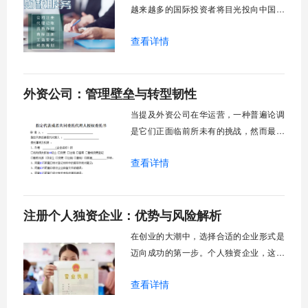
有多少奥秘呢？
越来越多的国际投资者将目光投向中国市
场，选择在中国注册外资公司已成为进入
查看详情
这一广阔市场的重要桥梁。然而，这条通
往商机的道路并非总是平坦，它既伴随着
显著的政策红利与市场机遇，也充满了复
外资公司：管理壁垒与转型韧性
杂的规章流程与潜在挑战。理解外资公司
注册的核心要点，不仅能帮助企业高效完
当提及外资公司在华运营，一种普遍论调
成设立程序，
是它们正面临前所未有的挑战，然而最新
数据却揭示了一个相反的现实：在整体经
查看详情
济增速放缓的背景下，外资企业反而展现
出逆势增长的能量，2025年上半年外商及
港澳台投资企业利润总额同比增长了百分
注册个人独资企业：优势与风险解析
之二点五，这一现象背后隐藏着外资企业
独特的生存智慧与战略调整。外资公司并
在创业的大潮中，选择合适的企业形式是
非像表面看起
迈向成功的第一步。个人独资企业，这种
由单一自然人投资经营的企业形式，因其
查看详情
设立简便、决策灵活的特点，吸引了大量
创业者，尤其是小型服务商、自由职业者