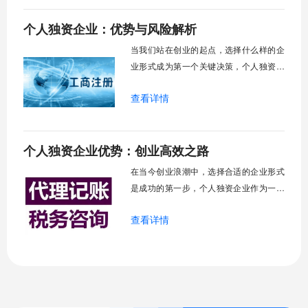
以及初创企业家的目光。它如同一艘轻便
个人独资企业：优势与风险解析
的独木舟，让掌舵者可以自由划向商业的
各个领域，而不必经历建造大船的复杂工
当我们站在创业的起点，选择什么样的企
序。然而，这
业形式成为第一个关键决策，个人独资企
业这种由单一自然人投资并负责的经营实
查看详情
体，以其独特属性在众多企业形态中占据
了一席之地。它既不像有限责任公司那样
需要复杂的治理结构，也区别于合伙企业
个人独资企业优势：创业高效之路
的多人协作模式，个人独资企业将所有
权、控制权和收益权高度集中于投资者一
在当今创业浪潮中，选择合适的企业形式
人手中。这种高
是成功的第一步，个人独资企业作为一种
古老而广泛存在的企业形式，它由一个自
查看详情
然人投资，财产为投资人个人所有，投资
人以其个人财产对企业债务承担无限责
任，正是这种简洁的架构让它成为许多创
业者的首选，尤其适合小规模经营和初创
阶段，它的优势体现在设立简便、成本可
控、决策高效等