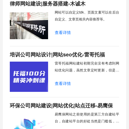
律师网站建设|服务器搭建-木诚木
网站可以自定义tdk、页面文案可以在后台
自定义、文章页相关内容推荐等。
查看详情
培训公司网站设计|网站seo优化-雷哥托福
雷哥托福网站建站初期完全没有考虑到网
站优化问题，虽然文章定时更新，但是因
为网站seo的问题都没有很好的排名。主要
查看详情
问题有：一个网页对应多条URL、tdk重复
设置。移动站点没有seo处理，搜索引擎无
法识别站点内容，致使只有首页被收录。
环保公司网站建设|网站优化|站点迁移-易鹰保
综合考虑后，将PC和移动分别优化。
易鹰保网站之前使用的是第三方自建站平
台，自建站平台的好处当然是门槛低，有
设计基础的人就可以做出一个很漂亮的网