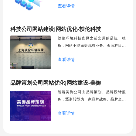
查看详情
站。但是不好的地方就是与平台深度绑定
了，如果不想在这个平台了，因为不提供
迁出服务，网站达到一定规模就很难摆脱
科技公司网站建设|网站优化-轶伦科技
平台的束缚。虽然考虑到了seo，但是在代
码层中有很多不必要的代码。经过诊断后
轶伦环境科技官网之前套用的是统一模
需要重新购买服务器，自建站点，将第三
板，网站不能涵盖现有业务、页面栏目和
方平台的文章通过采集的方式转移到自己
TDK设置不合理或者没设置、同时美观程
的新建网站上，同时保障URL结构不变，
查看详情
度很低、营销内容差、内链不够丰富、前
不影响seo。
端代码没有进行优化，统计代码安装不全
对移动端没有进行自适应，对移动排名没
品牌策划公司网站优化|网站建设-美御
有优化。网站基础较好、文章质量较优、
优化移动端后会有关键词进入排名。
随着美御公司由品牌策划、品牌设计服
务，逐渐转型为一家品牌战略、品牌全案
咨询公司。传统的内容展示已经不满足业
查看详情
务需求。需要对网站的服务内容、网站的
页面展示进行全面的升级改造。