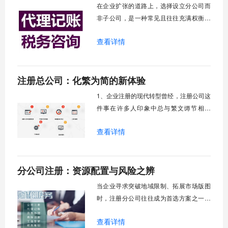
在企业扩张的道路上，选择设立分公司而
非子公司，是一种常见且往往充满权衡的
决策。这不仅仅是多一个经营地点那么简
查看详情
单，它牵涉到企业管理的集权与分权、法
律风险的隔离与承担、税务负担的轻重缓
急等一系列核心问题。很多企业家在面临
注册总公司：化繁为简的新体验
这个选择时，常常会疑惑：分公司究竟能
为我们带来什么？我们又需要为此付出哪
1、企业注册的现代转型曾经，注册公司这
些代价？实际
件事在许多人印象中总与繁文缛节相关
联，堆积如山的表格和反复的流程让创业
查看详情
者望而生畏，然而，现代政务服务正在经
历一场深刻的变革，将企业注册从繁琐复
杂的传统模式中解放出来，转向更加智能
分公司注册：资源配置与风险之辨
化、便捷化的新体验。这一转变不仅仅是
技术的进步，更是服务理念的根本性升
当企业寻求突破地域限制、拓展市场版图
级，它意味着创
时，注册分公司往往成为首选方案之一。
这不仅是简单的组织扩张，更是一次关于
查看详情
资源整合与风险控制的战略抉择。分公司