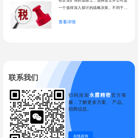
同一个问题：是
一个值得深入探讨的战略决策。不同于注
册全新的子公司，分公司的设立绕开了许
查看详情
多复杂的法律程序，但其背后所蕴含的运
营逻辑和战略价值，却常常被创业者所低
估。为何众多成熟企业在新区域市场拓展
时，会倾向于分公司模式？这其中不仅涉
及到短期的成本考量，更有长远的税务规
划和风险管理
联系我们
永霞精密
扫码添加
官方客
服，了解更多方案、 产品、
招商信息。
在线咨询