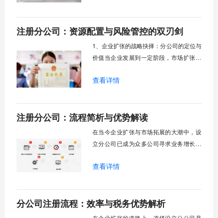
作为一种独特的商业存在，既承载着母公
司的发展雄心，又面临着本地化运营的复
注册分公司：资源配置与风险管控的双刃剑
杂挑战。它不同于子公司，在法律地位、
税收安排和管理模式上均有其特殊性，理
1、企业扩张的战略抉择：分公司的定位与
解这些细微差
价值当企业发展到一定阶段，市场扩张便
成为无法回避的战略议题，在这一背景下
查看详情
注册分公司成为了众多企业家的首选方
案。究竟是什么让分公司模式如此具有吸
引力？它不仅仅是一个组织形式的简单延
注册分公司：流程简析与优势解读
伸，而是关乎企业资源配置、风险管控与
战略布局的复杂决策。分公司作为总公司
在当今企业扩张与市场拓展的大潮中，设
在异地设立的
立分公司已成为众多公司寻求业务增长和
地域覆盖的重要战略选择。不同于注册一
查看详情
个全新的独立公司，分公司的设立流程有
其独特性，它承接着总公司的资源与信
誉，同时在法律和税务层面又与母公司保
分公司注册流程：效率与税务优势解析
持着千丝万缕的联系。许多企业管理者在
考虑业务下沉或区域布局时，往往会思考
在企业扩张的道路上，选择设立分公司是