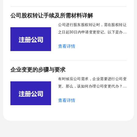
确定的事情。
公司股权转让手续及所需材料详解
​公司进行股东股权转让时，需在股权转让
之日起30日内申请变更登记。以下是办理
股权转让所需的主要步骤和相关文件：
查看详情
企业变更的步骤与要求
​有时候应公司需求，企业需要进行公司变
更。那么，该如何办理公司变更代办？需
要哪些资料呢？公司变更又指什么？以下
查看详情
将针对这些问题做出简要介绍，希望对大
家有所帮助。