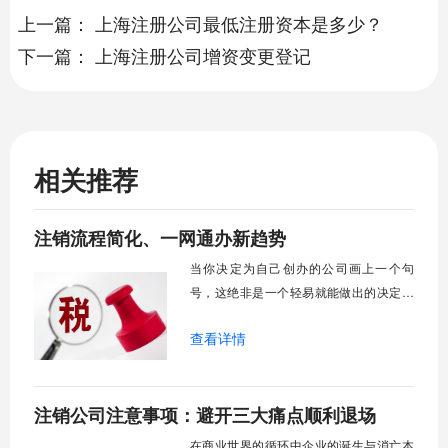
上一篇：
上海注册公司最低注册资本是多少？
下一篇：
上海注册公司增资变更登记
相关推荐
注销流程简化、一网通办新趋势
当你决定为自己创办的公司画上一个句
号，这绝非是一个轻易就能做出的决定，
而紧随其后的公司注销流程，在很多人印
查看详情
象里，常常是复杂、耗时且充满挑战的代
名词。但你可能不知道的是，近年来为了
优化营商环境，各地已经推出了多项便利
注销公司注意事项：避开三大痛点顺利退场
化改革，企业注销的体验正悄然发生着积
极的变化。曾经那些让人望而却步的“难
在商业世界的循环中企业的诞生与消亡本