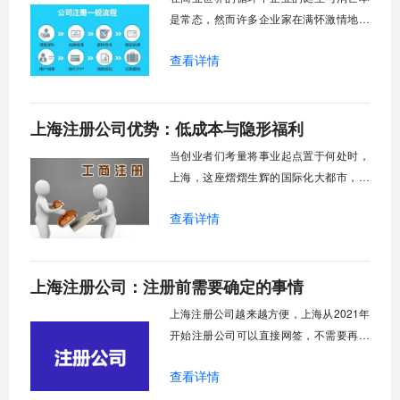
点”、“痛点”
是常态，然而许多企业家在满怀激情地创
办公司后，却常常在注销环节遭遇意想不
查看详情
到的困境，公司注销过程中的复杂流程和
潜在风险让不少企业主举步维艰。为什么
一家公司不能简单地"关门大吉"呢？这背后
上海注册公司优势：低成本与隐形福利
涉及到债权人保护、市场秩序维护以及法
律责任清晰界定等重要问题。近年来，市
当创业者们考量将事业起点置于何处时，
场监管总局
上海，这座熠熠生辉的国际化大都市，总
会以其独特的魅力跃入视野。它不仅是中
查看详情
国无可争议的经济、金融、贸易和航运中
心，更是一片通过精心布局的政策与得天
独厚的资源，悉心培育企业成长的沃土。
上海注册公司：注册前需要确定的事情
为何如此多的创业者对上海青眼有加？答
案远非“市场庞大”这般简单，而是深藏在​​一
上海注册公司越来越方便，上海从2021年
系列
开始注册公司可以直接网签，不需要再去
行政服务中心来回奔波，也不需要邮寄签
查看详情
字资料，给广大的创业者减负了。现在我
就跟大家来讨论一下上海注册公司前需要