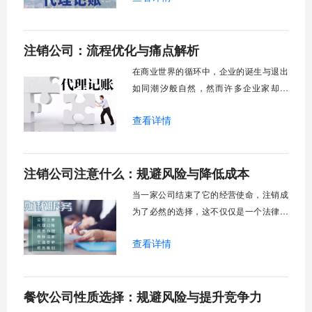
对公司退出市场望而却步。随着我国“放管
服”改革的深入推进，企业注销领域也迎来
注销公司：流程优化与痛点解析
了前所未有的变革，以往那种“入市容易退
市难”的困境正在被逐步打破。现如今，企
在商业世界的循环中，企业的诞生与退出
业
如同潮汐般自然，然而许多企业家却发
现，公司的“死亡”远比“出生”更加艰难。曾
查看详情
经，注销一家公司意味着漫长的等待、繁
琐的流程和不可预测的成本，这种“注销难”
现象一度成为创业者们不愿直面的阴影。
注销公司注意什么：规避风险与降低成本
但近年来，随着“放管服”改革的深化，企业
退出机制正经历一场静悄悄的革命。从多
当一家公司结束了它的经营使命，注销成
为了必然的选择，这不仅仅是一个法律程
序，更是对企业创始人一次最后的责任考
查看详情
验。公司注销远比注册要复杂得多，它涉
及到税务、工商、银行、社保等多个部门
的协同操作，任何一个环节的疏忽都可能
餐饮公司性质选择：规避风险与提升竞争力
导致流程延长甚至法律责任。许多企业主
在公司注销过程中由于不了解关键要点，