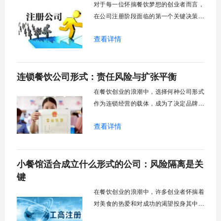
对于每一位怀揣餐饮梦想的创业者而言，
不仅耗费了大
在公司注册阶段面临的第一个关键决策，
往往是选择何种企业性质。这个看似基础
查看详情
的法律程序，实则深远地影响着企业日后
的运营成本、责任边界、融资能力乃至品
牌形象。是选择常见的有限责任公司，还
连锁餐饮公司形式：责任风险与扩张平衡
是考虑个体工商户或合伙企业？不同的餐
饮业务模式，对应着差异化的风险承担主
在餐饮创业的浪潮中，选择何种公司形式
体与监管要求
作为连锁经营的载体，成为了决定品牌能
否走远的第一道关卡。很多创业者初期可
查看详情
能更关注菜品口味和店铺装修，但一个合
适的公司架构才是支撑规模化发展的隐形
骨架。它不仅仅是法律上的一个名称，更
小餐馆适合成立什么形式的公司：风险隔离是关
关系到风险隔离能力、融资可能性、管理
效率以及未来扩张的路径依赖。是选择控
键
制力强但资金
在餐饮创业的浪潮中，许多创业者怀揣着
对美食的热爱和对成功的渴望投身其中，
然而在开业前的筹备阶段，一个至关重要