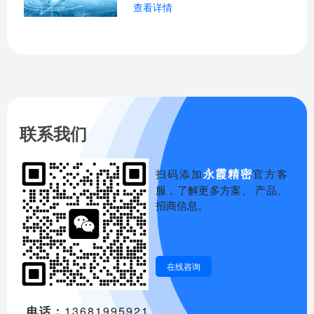
查看详情
的抉择常常被忽视——选择合适的公司形
式。这个决定并非简单的行政手续，它如
同一座建筑的基石，直接影响着小餐馆未
来经营的合规性、风险承受能力乃至发展
上限。现实中，不少餐饮创业者因为初期
选择不当，在
联系我们
永霞精密
扫码添加
官方客
服，了解更多方案、 产品、
招商信息。
在线咨询
电话：
13681995921