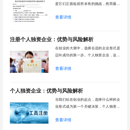
成设立程序，
是它们正面临前所未有的挑战，然而最新
数据却揭示了一个相反的现实：在整体经
查看详情
济增速放缓的背景下，外资企业反而展现
出逆势增长的能量，2025年上半年外商及
港澳台投资企业利润总额同比增长了百分
注册个人独资企业：优势与风险解析
之二点五，这一现象背后隐藏着外资企业
独特的生存智慧与战略调整。外资公司并
在创业的大潮中，选择合适的企业形式是
非像表面看起
迈向成功的第一步。个人独资企业，这种
由单一自然人投资经营的企业形式，因其
查看详情
设立简便、决策灵活的特点，吸引了大量
创业者，尤其是小型服务商、自由职业者
以及初创企业家的目光。它如同一艘轻便
个人独资企业：优势与风险解析
的独木舟，让掌舵者可以自由划向商业的
各个领域，而不必经历建造大船的复杂工
当我们站在创业的起点，选择什么样的企
序。然而，这
业形式成为第一个关键决策，个人独资企
业这种由单一自然人投资并负责的经营实
查看详情
体，以其独特属性在众多企业形态中占据
了一席之地。它既不像有限责任公司那样