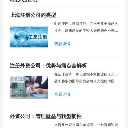
上海注册公司的类型
时代变迁，日新月异。在当今竞争激烈的
社会，越来越多的年轻人会选择创业来实
现自己的梦想。创业简单，经营不容易，
查看详情
所以在创业初期注册公司的时候，有几种
形式的公司需要法人经营者的关注。正常
情况下，有几个志同道合的人一起创业，
注册外资公司：优势与痛点全解析
或者有雄心勃勃却无法实现的年轻人想成
立自己的公司。那么上海注册公司的类型
在全球经济一体化浪潮不断推进的今天，
有多少奥秘呢？
越来越多的国际投资者将目光投向中国市
场，选择在中国注册外资公司已成为进入
查看详情
这一广阔市场的重要桥梁。然而，这条通
往商机的道路并非总是平坦，它既伴随着
显著的政策红利与市场机遇，也充满了复
外资公司：管理壁垒与转型韧性
杂的规章流程与潜在挑战。理解外资公司
注册的核心要点，不仅能帮助企业高效完
当提及外资公司在华运营，一种普遍论调