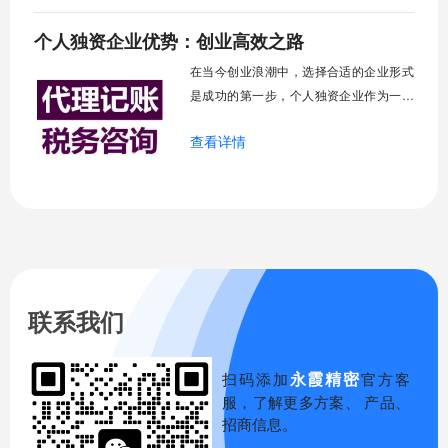
需要复杂的治理结构，也区别于合伙企业
个人独资企业优势：创业高效之路
的多人协作模式，个人独资企业将所有
权、控制权和收益权高度集中于投资者一
在当今创业浪潮中，选择合适的企业形式
人手中。这种高
是成功的第一步，个人独资企业作为一种
古老而广泛存在的企业形式，它由一个自
查看详情
然人投资，财产为投资人个人所有，投资
人以其个人财产对企业债务承担无限责
任，正是这种简洁的架构让它成为许多创
业者的首选，尤其适合小规模经营和初创
阶段，它的优势体现在设立简便、成本可
控、决策高效等
联系我们
永霞精密
扫码添加
官方客
服，了解更多方案、 产品、
招商信息。