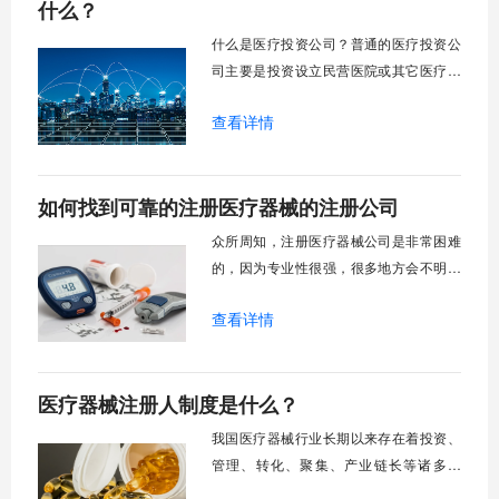
为创业者们营造了一个商机，但是我们都
什么？
知道的是，国家对于食品行业、餐饮行
什么是医疗投资公司？普通的医疗投资公
业、医疗行业等特殊行业将管理力度也是
司主要是投资设立民营医院或其它医疗机
十分的严苛的，那么面对这种情况，也为
构、专业从事医疗投资和经营的企业。该
了上海医疗器械公司注册的顺利度，创业
查看详情
公司以开发、投资、经营医院为主体，通
者们在上海注册医疗器械公司需要注意哪
过收购、委托管理、兼并、自建等方式，
些问题呢？
由股份制投资办医的专业投资公司，引进
如何找到可靠的注册医疗器械的注册公司
高新医疗技术与设备、投资创办医疗机
构、开展医疗托管、项目合作、兼并、自
众所周知，注册医疗器械公司是非常困难
建的专业投资公司、医疗技术与设备。
的，因为专业性很强，很多地方会不明不
白，导致即使花费了很多时间去专研也未
查看详情
必能通过，浪费了时间和金钱。此时就要
找专业的注册公司来做，如何找到可靠的
注册医疗器械的注册公司？
医疗器械注册人制度是什么？
我国医疗器械行业长期以来存在着投资、
管理、转化、聚集、产业链长等诸多问
题。我国医疗器械注册人制度的实施，彻