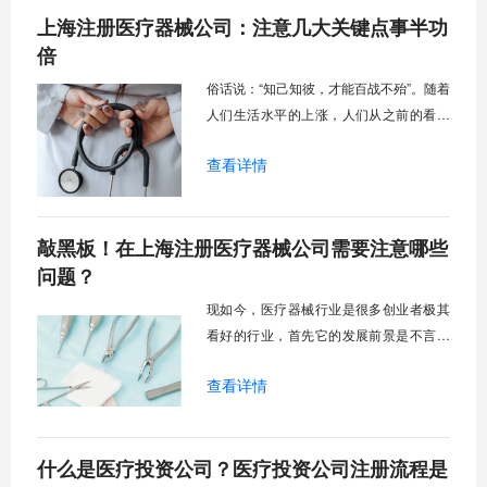
上海注册医疗器械公司：注意几大关键点事半功
状态，价格翻倍涨，因此促使很多老板想
要开拓医疗器械领域，想要在上海注册一
倍
家医疗器械公司，注册流程当然是少不了
俗话说：“知己知彼，才能百战不殆”。随着
的，今天上海快易办的小编就跟大家谈一
人们生活水平的上涨，人们从之前的看不
谈2021年上海注册医疗器械公司流程。
起病、不舍得看病到现在的开始主动维护
查看详情
自己的健康，医疗行业也逐渐成为了生活
中所离不开的。这也从而成为了一种新的
创业渠道，那么对于上海医疗器械公司的
敲黑板！在上海注册医疗器械公司需要注意哪些
注册，该怎么成功解决注册问题，我相信
是很多创业者不熟悉的，今天上海快易办
问题？
小编就跟大家分享一下：上海注册医疗器
现如今，医疗器械行业是很多创业者极其
械公司需要注意什么，怎么做？
看好的行业，首先它的发展前景是不言而
喻的，其次医疗行业也是一个知识密集的
查看详情
高科技产业。随着疫情的不断扩延，我们
发现医疗人员是极其紧缺的，而且更重要
的是医疗人员是有精力限制的，因此很多
什么是医疗投资公司？医疗投资公司注册流程是
治疗都离不开医疗器械的辅助，这也恰恰